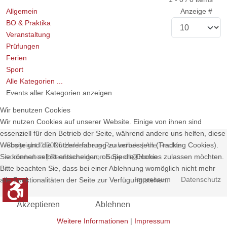
Allgemein
Anzeige #
BO & Praktika
Veranstaltung
Prüfungen
Ferien
Sport
Alle Kategorien ...
Events aller Kategorien anzeigen
Wir benutzen Cookies
Wir nutzen Cookies auf unserer Website. Einige von ihnen sind
essenziell für den Betrieb der Seite, während andere uns helfen, diese
Copyright © 2026 Haldenberg-Realschule | Alle Rechte
Website und die Nutzererfahrung zu verbessern (Tracking Cookies).
vorbehalten | Realisierung von
Support@Home
Sie können selbst entscheiden, ob Sie die Cookies zulassen möchten.
Bitte beachten Sie, dass bei einer Ablehnung womöglich nicht mehr
Impressum
Datenschutz
alle Funktionalitäten der Seite zur Verfügung stehen.
Akzeptieren
Ablehnen
Weitere Informationen
|
Impressum